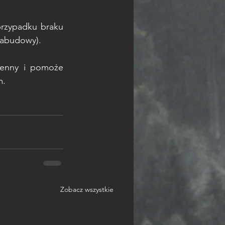
rzypadku braku 
zabudowy). 
enny i pomoże 
m.
Zobacz wszystkie