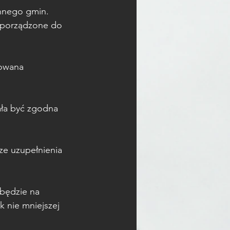
nnego gmin. 
sporządzone do 
owana 
ła być zgodna 
e uzupełnienia 
będzie na 
k nie mniejszej 