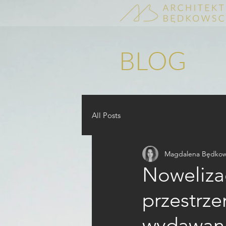
BLOG
All Posts
Magdalena Będko
Noweliza
przestrz
wydawan