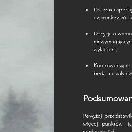
Do czasu sporzą
uwarunkowań i 
Decyzja o warun
niewymagającyc
wyłączenia.
Kontrowersyjne b
będą musiały uz
Podsumowan
Powyżej przedstawił
więcej punktów, ja
społeczna itd.