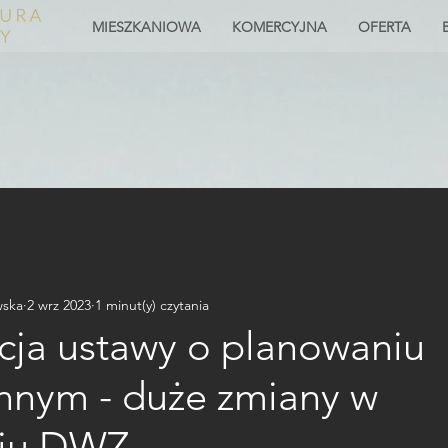
MIESZKANIOWA
KOMERCYJNA
OFERTA
wska
2 wrz 2023
1 minut(y) czytania
cja ustawy o planowaniu
ennym - duże zmiany w
iu DWZ