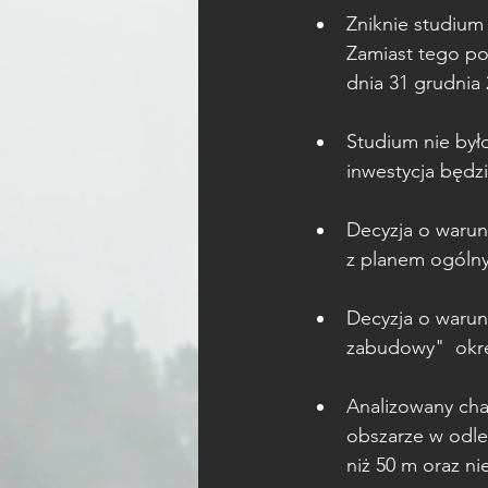
Zniknie studiu
Zamiast tego po
dnia 31 grudnia 
Studium nie był
inwestycja będz
Decyzja o waru
z planem ogóln
Decyzja o warun
zabudowy"  okre
Analizowany ch
obszarze w odleg
niż 50 m oraz ni