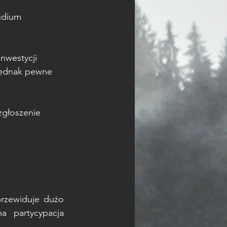
udium 
nwestycji 
jednak pewne 
zgłoszenie 
rzewiduje dużo 
 partycypacja 