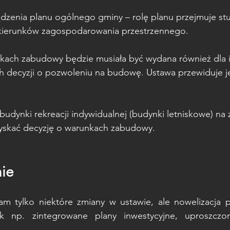
dzenia planu ogólnego gminy – rolę planu przejmuje st
kierunków zagospodarowania przestrzennego.
kach zabudowy będzie musiała być wydana również dla i
h decyzji o pozwoleniu na budowę. Ustawa przewiduje 
udynki rekreacji indywidualnej (budynki letniskowe) na 
yskać decyzję o warunkach zabudowy.
ie
am tylko niektóre zmiany w ustawie, ale nowelizacja p
k np. zintegrowane plany inwestycyjne, uproszczona