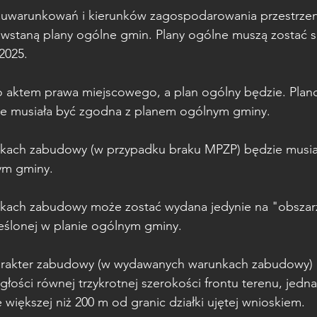
m uwarunkowań i kierunków zagospodarowania przestrze
wstaną plany ogólne gmin. Plany ogólne muszą zostać 
2025.
o aktem prawa miejscowego, a plan ogólny będzie. Plan
ie musiała być zgodna z planem ogólnym gminy.
nkach zabudowy (w przypadku braku MPZP) będzie musia
ym gminy.
kach zabudowy może zostać wydana jedynie na "obszarz
ślonej w planie ogólnym gminy.
arakter zabudowy (w wydawanych warunkach zabudowy) 
łości równej trzykrotnej szerokości frontu terenu, jedna
e większej niż 200 m od granic działki ujętej wnioskiem.