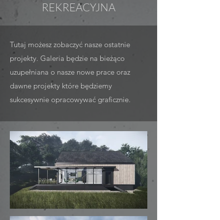
REKREACYJNA
Tutaj możesz zobaczyć nasze ostatnie
projekty. Galeria będzie na bieżąco
uzupełniana o nasze nowe prace oraz
dawne projekty które będziemy
sukcesywnie opracowywać graficznie.