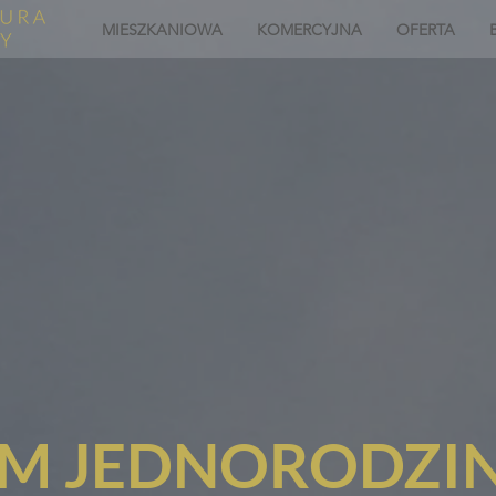
MIESZKANIOWA
KOMERCYJNA
OFERTA
M JEDNORODZI