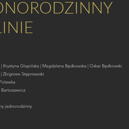
DNORODZINNY
INIE
a | Krystyna Glapińska | Magdalena Będkowska | Oskar Będkowski
 | Zbigniew Stępniewski
a Polewka
z Bartoszewicz
ny jednorodzinny