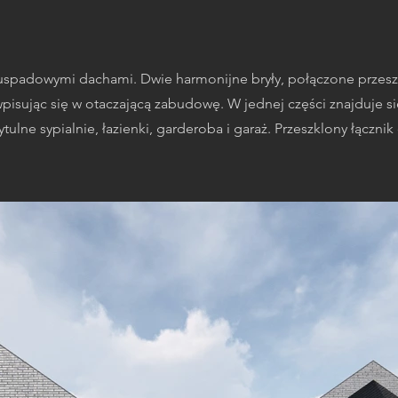
dwuspadowymi dachami. Dwie harmonijne bryły, połączone przesz
sując się w otaczającą zabudowę. W jednej części znajduje się
zytulne sypialnie, łazienki, garderoba i garaż. Przeszklony łączn