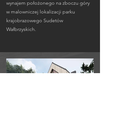
wynajem położonego na zboczu góry
w malowniczej lokalizacji parku
krajobrazowego Sudetów
Wałbrzyskich.