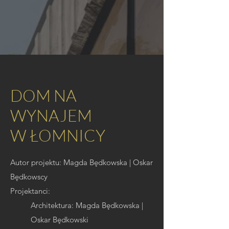
DOM NA
WYNAJEM
W ŁOMNICY
Autor projektu: Magda Będkowska | Oskar
Będkowscy
Projektanci:
Architektura: Magda Będkowska |
Oskar Będkowski