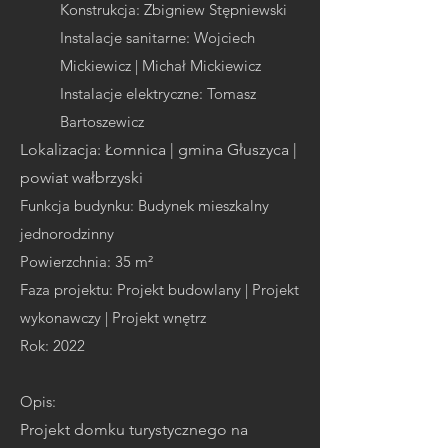
Konstrukcja: Zbigniew Stępniewski
Instalacje sanitarne: Wojciech
Mickiewicz | Michał Mickiewicz
Instalacje elektryc
zne: Tomasz
Bartoszewicz
Lokalizacja: Łomnica | gmina Głuszyca |
powiat wałbrzyski
Funkcja budynku: Budynek mieszkalny
jednorodzinny
Powierzchnia: 35 m²
Faza projektu: Projekt budowlany | Projekt
wykonawczy | Projekt wnętrz
Rok
: 2022
Opis:
Projekt domku turystycznego na